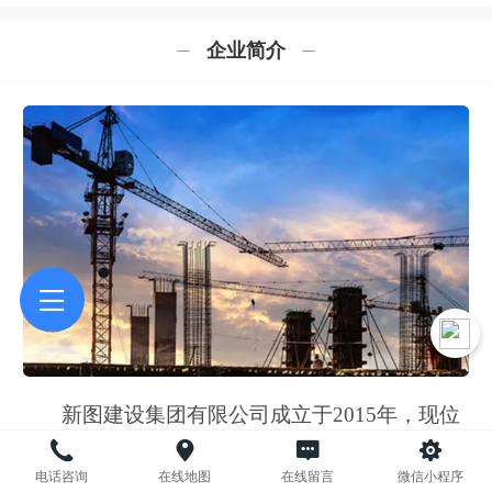
热烈庆祝：我司中标“南阳市体育中心综合训练馆、体育馆及游泳馆消防系统维护保养及运行值班项目”
企业简介
热烈庆祝:我司中标“海通大厦消防改造工程”
热烈庆祝新图建设集团有限公司获得2020年度建筑业先进企业荣誉表彰！
喜讯：热烈庆祝我司中标“国网河南省电力公司检修公司2021年3月授权服务竞争性谈判采购”项目
新图建设集团有限公司成立于2015年，现位
于郑州市金水区东风路28号世博中心5层，注册
电话咨询
在线地图
在线留言
微信小程序
资金5100万元。